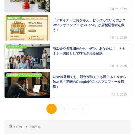
7月 26, 2025
書籍の紹介
『デザイナーは何を考え、どう作っていくのか？
WebデザインプロセスBook』が店舗経営者を救
う！
7月 16, 2025
マーケティング
商工会や各種団体から「ぜひ、あなたに！」とセ
ミナー講師として指名される秘訣
7月 13, 2025
Googleビジネスプロフィール
GBP後発組でも、競合が強くても勝てる！今から
始める「逆転のGoogleビジネスプロフィール戦
略」
7月 9, 2025
...
1
2
4
HOME
2025年