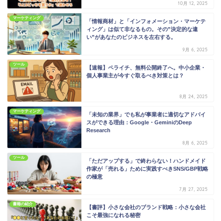
10月 12, 2025
マーケティング
「情報商材」と「インフォメーション・マーケテ
ィング」は似て非なるもの。その”決定的な違
い”があなたのビジネスを左右する。
9月 6, 2025
ツール
【速報】ペライチ、無料公開終了へ。中小企業・
個人事業主が今すぐ取るべき対策とは？
8月 24, 2025
マーケティング
「未知の業界」でも私が事業者に適切なアドバイ
スができる理由：Google・GeminiのDeep
Research
8月 6, 2025
ツール
「ただアップする」で終わらない！ハンドメイド
作家が「売れる」ために実践すべきSNS/GBP戦略
の極意
7月 27, 2025
書籍の紹介
【書評】小さな会社のブランド戦略：小さな会社
こそ最強になれる秘密