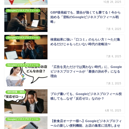
10月 29, 2025
Googleビジネスプロフィール
GBP後発組でも、競合が強くても勝てる！今から
始める「逆転のGoogleビジネスプロフィール戦
略」
7月 9, 2025
Googleビジネスプロフィール
検索結果に強い「口コミ」のもらい方！〜ただ集
めるだけじゃもったいない時代の攻略法〜
7月 8, 2025
Googleビジネスプロフィール
「広告を見ただけでは買わない時代」に、Google
ビジネスプロフィールが「最後の決め手」になる
理由
7月 2, 2025
MEO対策・SEO
ブログ書いても、Googleビジネスプロフィール投
稿しても…なぜ「反応ゼロ」なのか？
6月 10, 2025
Googleビジネスプロフィール
【飲食店オーナー様へ】Googleビジネスプロフィ
ールの新しい便利機能、お店の集客に活用しませ