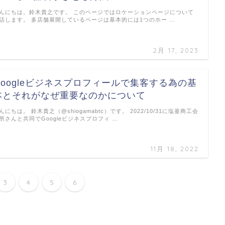
んにちは。鈴木貴之です。 このページではロケーションページについて
話します。 多店舗展開しているページは基本的には1つのホー …
2月 17, 2023
Googleビジネスプロフィールで集客する為の基
本とそれがなぜ重要なのかについて
んにちは。 鈴木貴之（@shiogamabtc）です。 2022/10/31に塩釜商工会
所さんと共同でGoogleビジネスプロフィ …
11月 18, 2022
3
4
5
6