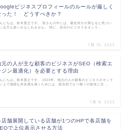
Googleビジネスプロフィールのルールが厳しく
なった！ どうすべきか？
んにちは。鈴木貴之です。 皆さんの中には、最近何かが異なると気づい
いる方も多いかもしれません。 特に、自分のビジネスをオンラ …
7月 10, 2023
地元の人が主な顧客のビジネスがSEO（検索エ
ンジン最適化）を必要とする理由
んにちは。鈴木貴之です。 2023年、地元の人が顧客のビジネスがオンラ
ン上で強固な存在感を築くためには、総合的でかつ個々の状況に沿 …
7月 8, 2023
多店舗展開している店舗が1つのHPで各店舗を
SEOで上位表示させる方法