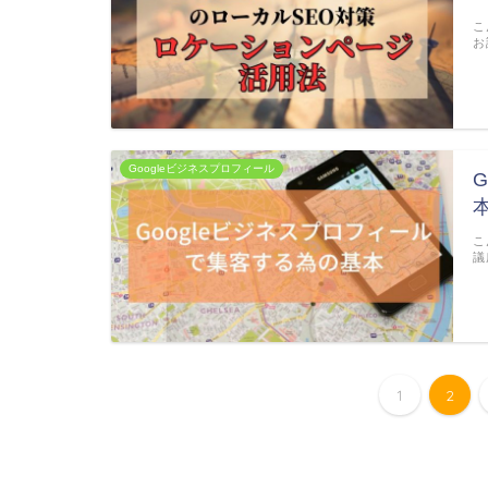
こ
お
Googleビジネスプロフィール
こ
議
1
2