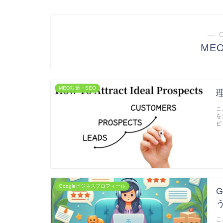
― 
ME
MEO対策・SEO
こ
を
ビ
Googleビジネスプロフィール
こ