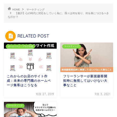
HOME
マーケティング
【書評】心の時代に対応をしていく為に、我々は何を知り、何を身につけるべき
なのか？
RELATED POST
ホームページ・ブログ作成
マーケティング
これからのお店のサイト作
フリーランサーが新規顧客開
成：未来の専門職のホームペ
拓時に無視してはいけない大
ージ集客はこうなる
事なこと
10月 27, 2019
9月 3, 2021
マーケティング