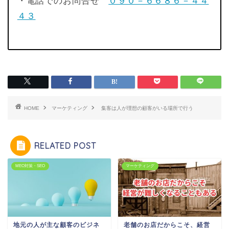
・電話でのお問合せ
０９０－６６８６－４４
４３
HOME
マーケティング
集客は人が理想の顧客がいる場所で行う
RELATED POST
MEO対策・SEO
マーケティング
地元の人が主な顧客のビジネ
老舗のお店だからこそ、経営