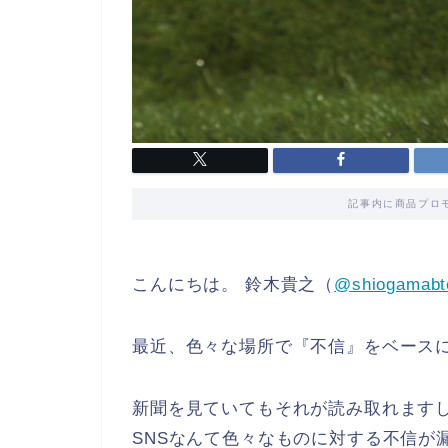
記事内に商品プロ
こんにちは。 鈴木貴之（
@shiogamabt
最近、色々な場所で『不信』をベース
新聞を見ていてもそれが読み取れます
SNSなんて色々なものに対する不信が